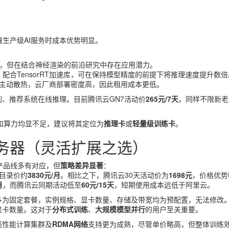
署生产级AI服务时成本优势明显。
，但在结合神经渲染的前沿研究中存在应用潜力。
完善，配合TensorRT加速库，可在保持模型精度的前提下将推理速度提升数倍
，无需主动散热，云厂商部署密度高，因此租用成本更低。
、推荐系统在线推理。目前腾讯云GN7活动价
265元/7天
，同样不限新老
和算力均显不足，建议将其定位为
推理卡
或
轻量级训练卡
。
服务器（灵活扩展之选）
产品线多有对应，但
策略差异显著
：
目录价约
3830元/月
。相比之下，腾讯云30天活动价为
1698元
，价格优势
月
，而腾讯云同期活动低至
60元/15天
，短期使用成本远低于阿里云。
多为固定套餐，实例规格、显卡数量、存储及带宽均为预配置，无法修改
加显卡数量。这对于
分布式训练
、
大规模模型并行
的用户至关重要。
高性能计算集群及
RDMA网络
支持更为成熟，尽管单价略高，但整体训练