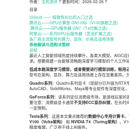
作者：
主机测评
?
更新时间：2026-02-26
?
目录
Ucloud —— 极致性价比的入门之选
腾讯云——GPU计算型 GN10Xp（V100旗舰之选）
腾讯云——GPU服务器 GN7（T4均衡之选）
阿里云——系列GPU云服务器（灵活扩展之选）
各厂商主流型号的算力、显存、价格及适用场景
表格解读与选购决策树
总结
最近人工智能领域热度持续攀升，各类大模型、AIGC
求。想要搭建一台能够流畅跑深度学习模型的个人工作
低成本跑深度学习模型，或者需要进行模型训练，租用
型号在架构、显存、算力及适用场景上存在显著差异。
Quadro系列
：Quadro系列显卡（现部分已升级为R
AutoCAD、SolidWorks、Maya等专业软件
GeForce系列
：该系列定位消费级市场，是游戏玩家的首选
要注意：消费级显卡通常
不支持ECC显存纠错
，在长时间
一定限制。
Tesla系列
：这是本文重点推荐的
数据中心专用计算卡
。
V100（Volta架构）
和
NVIDIA T4（Turing架构）
。V
精度推理，广泛用于线上AI服务。