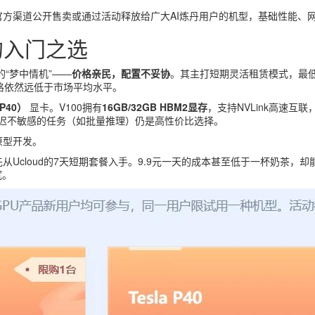
方渠道公开售卖或通过活动释放给广大AI炼丹用户的机型，基础性能、
比的入门之选
的“梦中情机”——
价格亲民，配置不妥协
。其主打短期灵活租赁模式，最
格依然远低于市场平均水平。
P40）
显卡。V100拥有
16GB/32GB HBM2显存
，支持NVLink高速互
但对延迟不敏感的任务（如批量推理）仍是高性价比选择。
原型开发。
Ucloud的7天短期套餐入手。9.9元一天的成本甚至低于一杯奶茶，
宽。