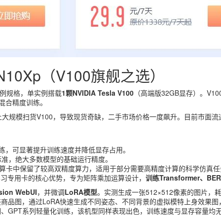
10Xp（V100旗舰之选）
例规格，单实例搭载
1颗NVIDIA Tesla V100
（高端版32GB显存）。V1
混合精度训练。
大规模扫货V100，导致现货奇缺，二手市场价格一度飙升。目前市面流
精度训练，可显著提升训练速度并降低显存占用。
计算标准，绝大多数模型的基础运行精度。
罕见地在计算卡中保留了较高双精度算力，适用于部分需要高精度计算的科学仿真
为深度学习专用卡的核心优势，专为矩阵乘加运算设计，
训练Transformer、
usion WebUI
，并微调
LoRA模型
。实测生成一张512×512像素的图片，
件服装商品图，通过LoRA快速生成不同姿态、不同背景的虚拟模特上身效果图
微调、GPT系列轻量化训练，该机型同样表现出色，训练速度与显存容量均