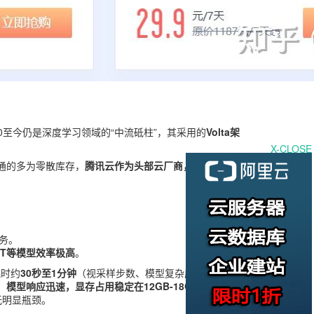
00至今仍是深度学习领域的“中流砥柱”，其采用的
Volta架
X-CLOSE
通的多为零散库存，
腾讯云作为头部云厂商，凭借供应链
任务。
BERT等模型效率极高
。
耗时约
30秒至1分钟
（视采样步数、模型复杂度及
，
模型响应迅速，显存占用稳定在12GB-18GB之间，
无明显瓶颈。