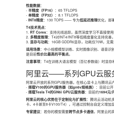
性能数据
：
-
半精度（FP16）
：65 TFLOPS
-
单精度（FP32）
：8.1 TFLOPS
-
INT8精度
：130 TOPS —— 专为
低延迟推理
优化，部
T4技术亮点
：
1.
RT Cores
：支持光线追踪，虽然深度学习不直接使用
2.
多精度推理
：T4对INT4/INT8等低精度量化支持
3.
显存与功耗
：16GB GDDR6显存，功耗仅70W
适用场景
：中小规模模型训练、实时图像识别、语音识别
是目前
性价比最高的平衡点
。
注意事项
：T4在训练大语言模型（百亿参数级）时显存
阿里云——系列GPU云
阿里云开放的系列GPU服务器，在核心显卡上与腾讯云
-
搭载V100的GPU服务器（如gn6v规格族）
：目前公开
-
搭载Tesla T4的GN6i GPU云服务器
：目前约
1694元/
阿里云的核心优势在于定制化与扩展性
：腾讯云活动机
卡、4卡甚至8卡V100/T4），可通过控制台自定义增
专家建议
：若你的模型需要
跨节点多卡通信
，阿里云的