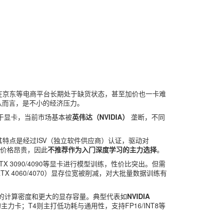
卡在京东等电商平台长期处于缺货状态，甚至加价也一卡难
队而言，是不小的经济压力。
于显卡，当前市场基本被
英伟达（NVIDIA）
垄断，不同
其特点是经过ISV（独立软件供应商）认证，驱动对
，且价格昂贵，因此
不推荐作为入门深度学习的主力选择
。
3090/4090等显卡进行模型训练，性价比突出。但需
4060/4070）显存位宽被削减，对大批量数据训练有
更高的计算密度和更大的显存容量。典型代表如
NVIDIA
的主力卡；T4则主打低功耗与通用性，支持FP16/INT8等