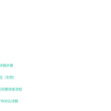
置详细步骤
流程（实例）
u的完整排查流程
、UFW对比详解